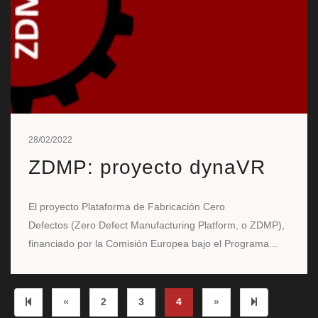
28/02/2022
ZDMP: proyecto dynaVR
El proyecto Plataforma de Fabricación Cero
Defectos (Zero Defect Manufacturing Platform, o ZDMP),
financiado por la Comisión Europea bajo el Programa...
Previous page
Next page
5
«
2
3
4
»