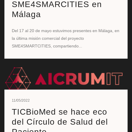
SME4SMARCITIES en
Málaga
Del 17 al 20 de mayo estuvimos presentes en Málaga, en
la última misión comercial del proyecto
SME4SMARTCITIES, compartiendo...
11/05/2022
TICBioMed se hace eco
del Círculo de Salud del
Paciente