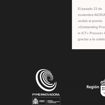
El pasado 23 de
noviembre AICRU
recibió el premio
«Outstanding Pro
in ICT» Procura+ 
gracias a la colabo