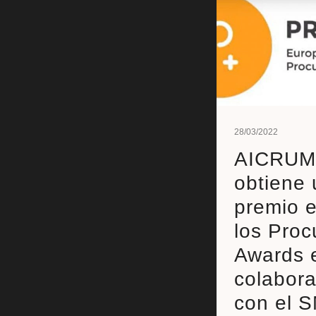
28/03/2022
AICRUM
obtiene 
premio 
los Proc
Awards 
colabora
con el 