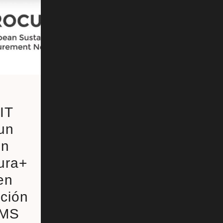
IT
un
en
ura+
en
ción
SMS