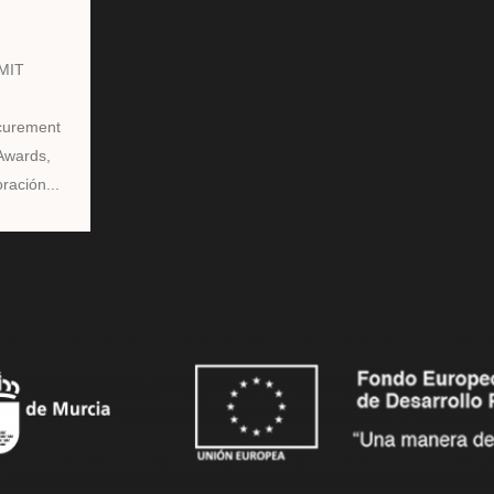
MIT
curement
Awards,
ración...